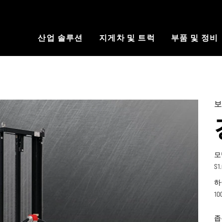
산업 솔루션
지게차 및 트럭
부품 및 정비
보
모
S1.
하
10
좁