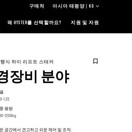
구매처
아시아 태평양 | KO
왜 HYSTER를 선택할까요?
지원 및 자원
행식 하이 리프트 스태커
경장비 분야
델
0-1.2E
중 용량
00-1200kg
은 공간에서 견고하고 쉬운 제어 및 조작.