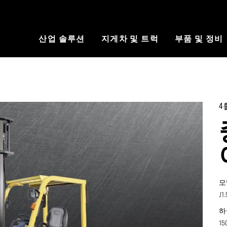
산업 솔루션
지게차 및 트럭
부품 및 정비
4
모
J1
하
15