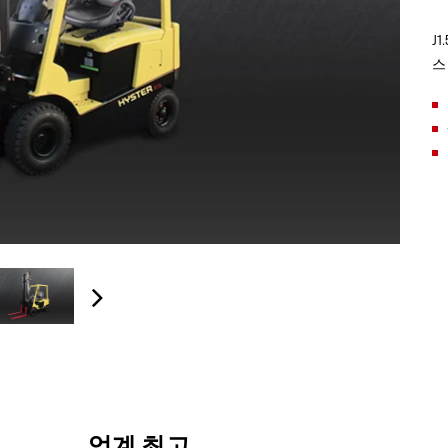
J
스
업계 최고