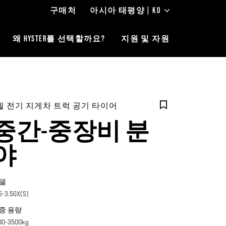
구매처
아시아 태평양 | KO
왜 HYSTER를 선택할까요?
지원 및 자원
휠 전기 지게차 트럭 공기 타이어
중간-중장비 분
야
델
.5-3.5GX(S)
중 용량
00-3500kg