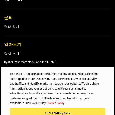
문의
딜러 찾기
알아보기
당사 소개
Hyster-Yale Materials Handling (HYMH)
This website uses cookies and other tracking technologies to enhance
user experience and to analyze/track performance, website activity
채용
and traffic, and identify marketing leads on our website. We also share
information about your use of our site with our social media,
채용
advertising and analytics partners. If we have detected an opt-out
preference signal then it will be honored. Further information is
available in our Cookie Policy.
Cookie Policy
© 2026 Hyster-Yale Materials Handling, Inc., all rights reserved.
Do Not Sell My Data