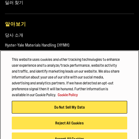
딜러 찾기
알아보기
당사 소개
Hyster-Yale Materials Handling (HYMH)
This website uses cookies and other tracking technologies to enhance
user experience and to analyze/track performance, website activity
채용
and traffic, and identify marketing leads on our website. We also share
information about your use of our site with our social media,
채용
advertising and analytics partners. If we have detected an opt-out
preference signal then it will be honored. Further information is
available in our Cookie Policy.
Cookie Policy
© 2026 Hyster-Yale Materials Handling, Inc., all rights reserved.
Do Not Sell My Data
개인정보 보호정책
이용 약관
쿠키 정책
Reject All Cookies
Accept All Cookies