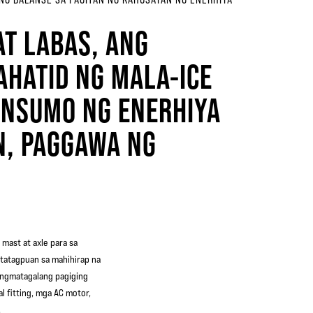
AT LABAS, ANG
AHATID NG MALA-ICE
NSUMO NG ENERHIYA
N, PAGGAWA NG
mast at axle para sa
tatagpuan sa mahihirap na
angmatagalang pagiging
 fitting, mga AC motor,
.