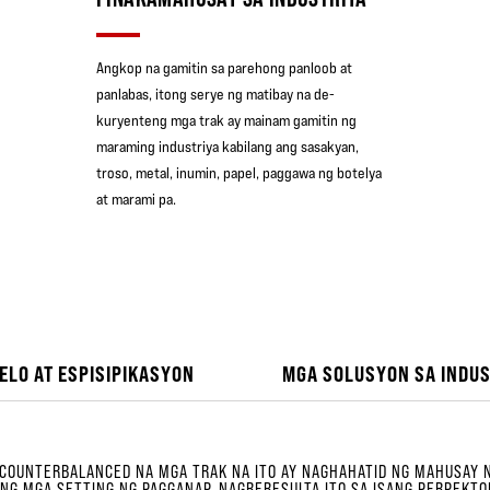
Angkop na gamitin sa parehong panloob at
panlabas, itong serye ng matibay na de-
kuryenteng mga trak ay mainam gamitin ng
maraming industriya kabilang ang sasakyan,
troso, metal, inumin, papel, paggawa ng botelya
at marami pa.
ELO AT ESPISIPIKASYON
MGA SOLUSYON SA INDUS
COUNTERBALANCED NA MGA TRAK NA ITO AY NAGHAHATID NG MAHUSAY
G MGA SETTING NG PAGGANAP. NAGRERESULTA ITO SA ISANG PERPEKTO