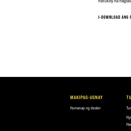
natukoy na naglal
I-DOWNLOAD ANG 
MAKIPAG-UGNAY
T
Humanap ng dealer
Tu
Hy
Ha