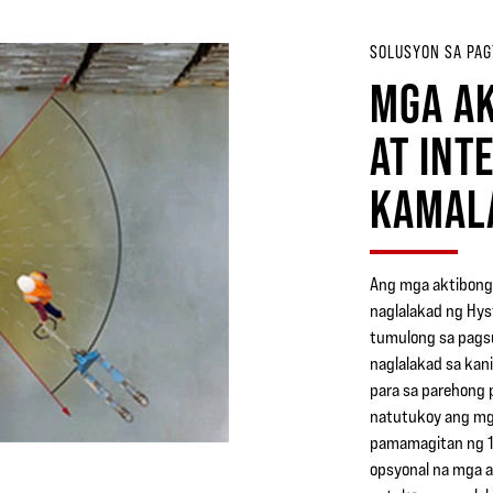
SOLUSYON SA PAG
MGA AK
AT INT
KAMAL
Ang mga aktibong 
naglalakad ng Hys
tumulong sa pags
naglalakad sa kan
para sa parehong 
natutukoy ang mga
pamamagitan ng 1
opsyonal na mga a