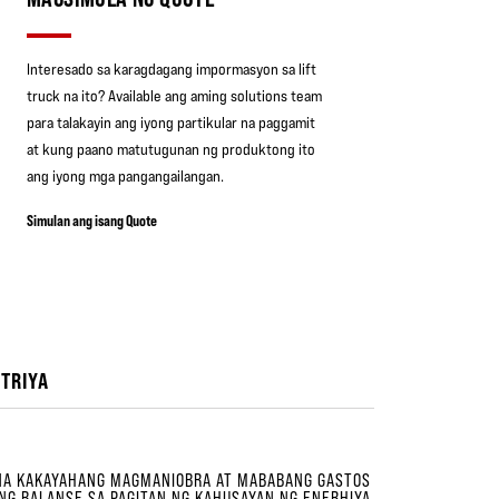
Interesado sa karagdagang impormasyon sa lift
truck na ito? Available ang aming solutions team
para talakayin ang iyong partikular na paggamit
at kung paano matutugunan ng produktong ito
ang iyong mga pangangailangan.
Simulan ang isang Quote
TRIYA
 NA KAKAYAHANG MAGMANIOBRA AT MABABANG GASTOS
NG BALANSE SA PAGITAN NG KAHUSAYAN NG ENERHIYA