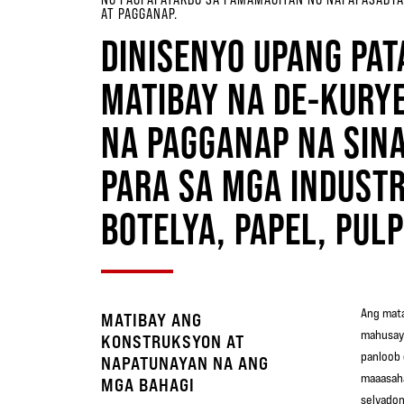
AT PAGGANAP.
DINISENYO UPANG PAT
MATIBAY NA DE-KURYE
NA PAGGANAP NA SIN
PARA SA MGA INDUSTR
BOTELYA, PAPEL, PUL
Ang mata
MATIBAY ANG
mahusay 
KONSTRUKSYON AT
panloob 
NAPATUNAYAN NA ANG
maaasaha
MGA BAHAGI
selyadon