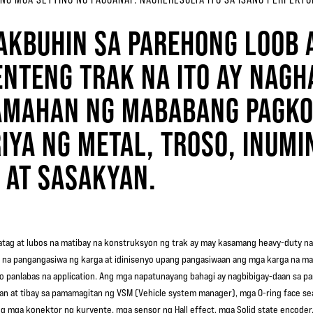
AKBUHIN SA PAREHONG LOOB 
NTENG TRAK NA ITO AY NAGH
AMAHAN NG MABABANG PAGKO
IYA NG METAL, TROSO, INUMI
P AT SASAKYAN.
tag at lubos na matibay na konstruksyon ng trak ay may kasamang heavy-duty na 
na pangangasiwa ng karga at idinisenyo upang pangasiwaan ang mga karga na ma
o panlabas na application. Ang mga napatunayang bahagi ay nagbibigay-daan sa p
n at tibay sa pamamagitan ng VSM (Vehicle system manager), mga O-ring face seal
g mga konektor ng kuryente, mga sensor ng Hall effect, mga Solid state encoder