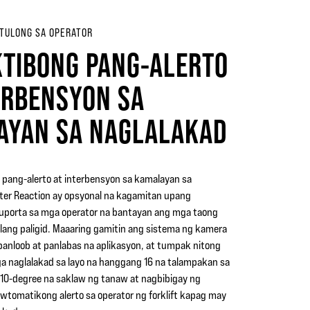
TULONG SA OPERATOR
TIBONG PANG-ALERTO
ERBENSYON SA
AYAN SA NAGLALAKAD
pang-alerto at interbensyon sa kamalayan sa
ter Reaction ay opsyonal na kagamitan upang
uporta sa mga operator na bantayan ang mga taong
ilang paligid. Maaaring gamitin ang sistema ng kamera
panloob at panlabas na aplikasyon, at tumpak nitong
 naglalakad sa layo na hanggang 16 na talampakan sa
10-degree na saklaw ng tanaw at nagbibigay ng
wtomatikong alerto sa operator ng forklift kapag may