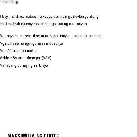
00-5500kg
tibay, malakas, mataas na kapasidad na mga de-kuryenteng
rklift na trak na may mababang gastos ng operasyon
Matibay ang konstruksyon at napatunayan na ang mga bahagi
Mga bilis na nangunguna sa industriya
Mga AC traction motor
Vehicle System Manager (VSM)
Mahabang buhay ng serbisyo
MAGSIMULA NG QUOTE