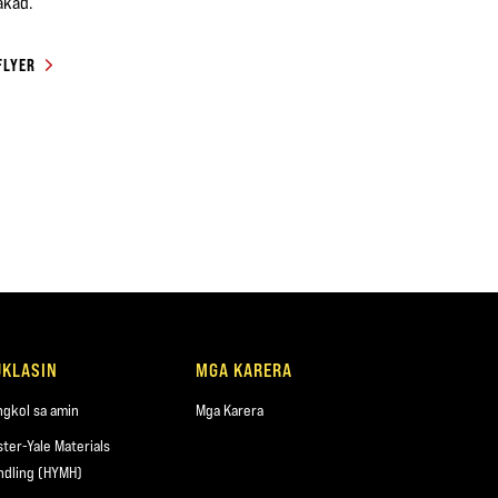
akad.
FLYER
UKLASIN
MGA KARERA
ngkol sa amin
Mga Karera
ster-Yale Materials
ndling (HYMH)