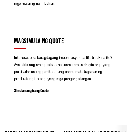
mga malamig na imbakan.
MAGSIMULA NG QUOTE
Interesado sa karagdagang impormasyon sa lift truck na ito?
Available ang aming solutions team para talakayin ang iyong
partikular na paggamit at kung paano matutugunan ng
produktong ito ang iyong mga pangangailangan.
Simulan ang isang Quote