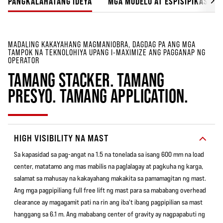
PANGKALAHATANG IDEYA
MGA MODELO AT ESPISIPIKASYON
MADALING KAKAYAHANG MAGMANIOBRA, DAGDAG PA ANG MGA
TAMPOK NA TEKNOLOHIYA UPANG I-MAXIMIZE ANG PAGGANAP NG
OPERATOR
TAMANG STACKER. TAMANG
PRESYO. TAMANG APPLICATION.
HIGH VISIBILITY NA MAST
Sa kapasidad sa pag-angat na 1.5 na tonelada sa isang 600 mm na load
center, matatamo ang mas mabilis na paglalagay at pagkuha ng karga,
salamat sa mahusay na kakayahang makakita sa pamamagitan ng mast.
Ang mga pagpipiliang full free lift ng mast para sa mababang overhead
clearance ay magagamit pati na rin ang iba't ibang pagpipilian sa mast
hanggang sa 6.1 m. Ang mababang center of gravity ay nagpapabuti ng