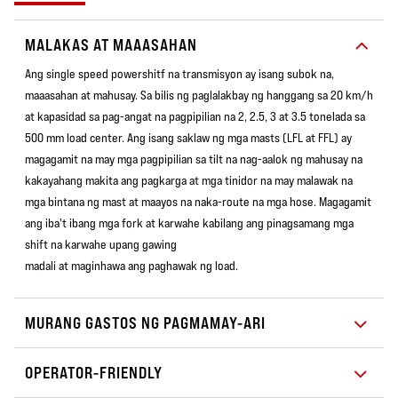
MALAKAS AT MAAASAHAN
Ang single speed powershitf na transmisyon ay isang subok na,
maaasahan at mahusay. Sa bilis ng paglalakbay ng hanggang sa 20 km/h
at kapasidad sa pag-angat na pagpipilian na 2, 2.5, 3 at 3.5 tonelada sa
500 mm load center. Ang isang saklaw ng mga masts (LFL at FFL) ay
magagamit na may mga pagpipilian sa tilt na nag-aalok ng mahusay na
kakayahang makita ang pagkarga at mga tinidor na may malawak na
mga bintana ng mast at maayos na naka-route na mga hose. Magagamit
ang iba't ibang mga fork at karwahe kabilang ang pinagsamang mga
shift na karwahe upang gawing
madali at maginhawa ang paghawak ng load.
MURANG GASTOS NG PAGMAMAY-ARI
OPERATOR-FRIENDLY