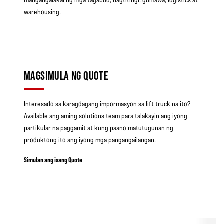
mangangalakal ng mga tagabuo, nagtitingi, gumawa, logistics at
warehousing.
MAGSIMULA NG QUOTE
Interesado sa karagdagang impormasyon sa lift truck na ito?
Available ang aming solutions team para talakayin ang iyong
partikular na paggamit at kung paano matutugunan ng
produktong ito ang iyong mga pangangailangan.
Simulan ang isang Quote