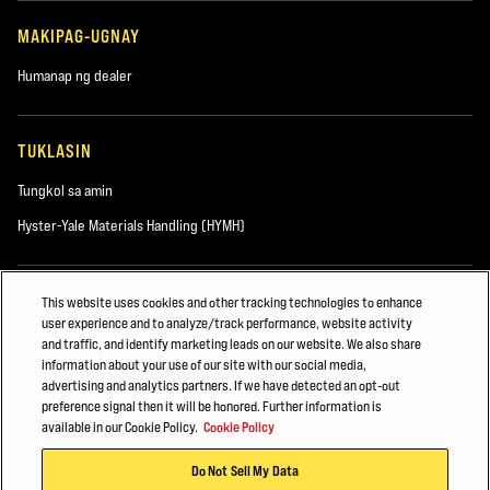
MAKIPAG-UGNAY
Humanap ng dealer
TUKLASIN
Tungkol sa amin
Hyster-Yale Materials Handling (HYMH)
MGA KARERA
This website uses cookies and other tracking technologies to enhance
user experience and to analyze/track performance, website activity
Mga Karera
and traffic, and identify marketing leads on our website. We also share
information about your use of our site with our social media,
advertising and analytics partners. If we have detected an opt-out
preference signal then it will be honored. Further information is
©2026 Hyster-Yale Materials Handling, Inc., lahat ng karapatan ay nakalaan.
available in our Cookie Policy.
Cookie Policy
Do Not Sell My Data
Patakaran sa Pagkapribado
Mga Tuntunin ng Paggamit