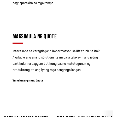
pagpapatakbo sa mga rampa.
MAGSIMULA NG QUOTE
Interesado sa karagdagang impormasyon sa lift truck na ito?
Available ang aming solutions team para talakayin ang iyong
partikular na paggamit at kung paano matutugunan ng
produktong ito ang iyong mga pangangailangan.
Simulan ang isang Quote