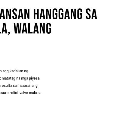
LANSAN HANGGANG SA
LA, WALANG
o ang kadalian ng
at matatag na mga piyesa
eresulta sa maaasahang
sure relief valve mula sa