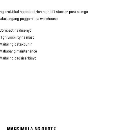
ang praktikal na pedestrian high lift stacker para sa mga
nakailangang paggamit sa warehouse
Compact na disenyo
High visibility na mast
Madaling patakbuhin
Mababang maintenance
Madaling pagsiserbisyo
MAGSIMULA NG QUOTE