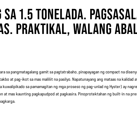
 SA 1.5 TONELADA. PAGSASA
AAS. PRAKTIKAL, WALANG ABA
ara sa pangmatagalang gamit sa pagtatrabaho, pinapayagan ng compact na diseny
akbo at pag-ikot sa mas maliliit na pasilyo. Napatunayang ang mataas na kalidad 
a kuwalipikado sa pamamagitan ng mga proseso ng pag-unlad ng Hyster) ay nagr
n at mas kaunting pagkapudpod at pagkasira. Pinoprotektahan ng built-in na pres
 pagkarga.