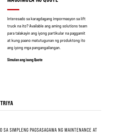
Interesado sa karagdagang impormasyon sa lift
truck na ito? Available ang aming solutions team
para talakayin ang iyong partikular na paggamit
at kung paano matutugunan ng produktong ito
ang iyong mga pangangailangan.
Simulan ang isang Quote
TRIYA
IBO SA SIMPLENG PAGSASAGAWA NG MAINTENANCE AT