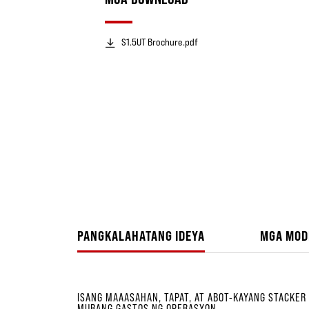
S1.5UT Brochure.pdf
PANGKALAHATANG IDEYA
MGA MOD
ISANG MAAASAHAN, TAPAT, AT ABOT-KAYANG STACKE
MURANG GASTOS NG OPERASYON.