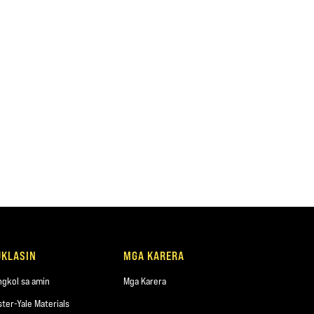
UKLASIN
MGA KARERA
ngkol sa amin
Mga Karera
ster-Yale Materials