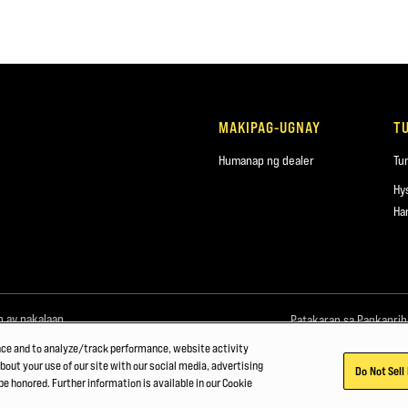
MAKIPAG-UGNAY
T
Humanap ng dealer
Tu
Hy
Ha
n ay nakalaan.
Patakaran sa Pagkapri
nce and to analyze/track performance, website activity
bout your use of our site with our social media, advertising
Do Not Sell
be honored. Further information is available in our Cookie