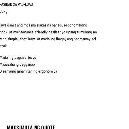
PASIDAD SA PAG-LOAD
00kg
nawa gamit ang mga malalakas na bahagi, ergonomikong
mpok, at maintenance-friendly na disenyo upang tumulong na
wing simple, abot-kaya, at madaling ibagay ang pagmamay-ari
 trak.
Madaling pagsiserbisyo
Maaasahang pagganap
Disenyong ginamitan ng ergonomiya
MAGSIMULA NG QUOTE