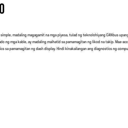
O
simple, madaling magagamit na mga piyesa, tulad ng teknolohiyang CANbus upa
do ng mga kable, ay madaling maihatid sa pamamagitan ng likod na takip. Maa-acce
ics sa pamamagitan ng dash display. Hindi kinakailangan ang diagnostics ng compu