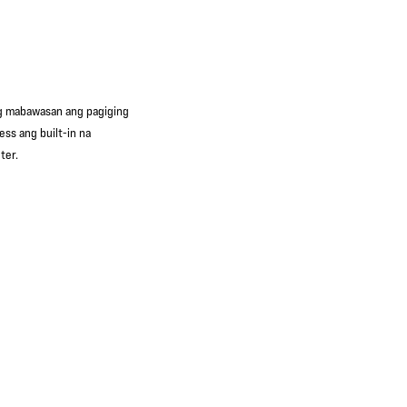
ng mabawasan ang pagiging
ss ang built-in na
ter.