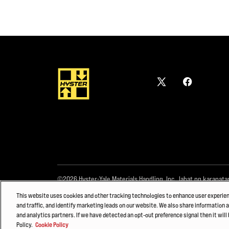
©2026 Hyster-Yale Materials Handling, Inc., lahat ng karapata
This website uses cookies and other tracking technologies to enhance user experie
and traffic, and identify marketing leads on our website. We also share information a
and analytics partners. If we have detected an opt-out preference signal then it will 
Policy.
Cookie Policy