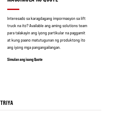
Interesado sa karagdagang impormasyon sa lift
truck na ito? Available ang aming solutions team
para talakayin ang iyong partikular na paggamit
at kung paano matutugunan ng produktong ito
ang iyong mga pangangailangan.
Simulan ang isang Quote
TRIYA