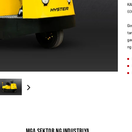
KA
60
Gi
ta
ga
ng
MGA SEKTOR NG INDUSTRIYA