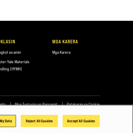
UKLASIN
MGA KARERA
ngkol sa amin
Mga Karera
ster-Yale Materials
ndling (HYMH)
bado
Mga Tuntunin ng Paggamit
Patakaran sa Cookie
 My Data
Reject All Cookies
Accept All Cookies