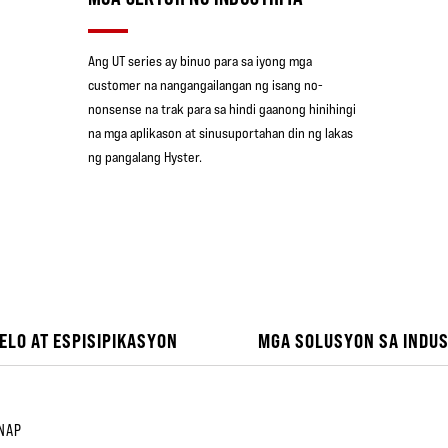
Ang UT series ay binuo para sa iyong mga
customer na nangangailangan ng isang no-
nonsense na trak para sa hindi gaanong hinihingi
na mga aplikason at sinusuportahan din ng lakas
ng pangalang Hyster.
ELO AT ESPISIPIKASYON
MGA SOLUSYON SA INDUS
NAP