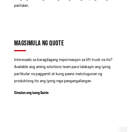
pantalan.
MAGSIMULA NG QUOTE
Interesado sa karagdagang impormasyon sa lift truck na ito?
Available ang aming solutions team para talakayin ang iyong
partikular na paggamit at kung paano matutugunan ng
produktong ito ang iyong mga pangangailangan.
Simulan ang isang Quote