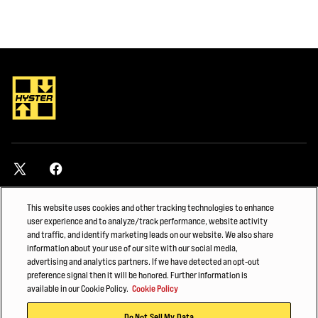
This website uses cookies and other tracking technologies to enhance
MAKIPAG-UGNAY
user experience and to analyze/track performance, website activity
and traffic, and identify marketing leads on our website. We also share
Humanap ng dealer
information about your use of our site with our social media,
advertising and analytics partners. If we have detected an opt-out
preference signal then it will be honored. Further information is
available in our Cookie Policy.
Cookie Policy
TUKLASIN
Do Not Sell My Data