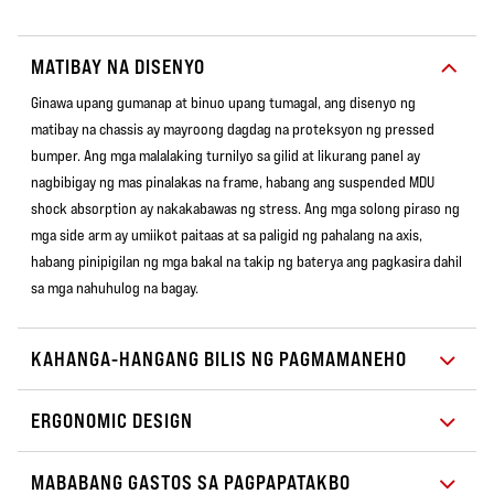
MATIBAY NA DISENYO
Ginawa upang gumanap at binuo upang tumagal, ang disenyo ng
matibay na chassis ay mayroong dagdag na proteksyon ng pressed
bumper. Ang mga malalaking turnilyo sa gilid at likurang panel ay
nagbibigay ng mas pinalakas na frame, habang ang suspended MDU
shock absorption ay nakakabawas ng stress. Ang mga solong piraso ng
mga side arm ay umiikot paitaas at sa paligid ng pahalang na axis,
habang pinipigilan ng mga bakal na takip ng baterya ang pagkasira dahil
sa mga nahuhulog na bagay.
KAHANGA-HANGANG BILIS NG PAGMAMANEHO
ERGONOMIC DESIGN
MABABANG GASTOS SA PAGPAPATAKBO