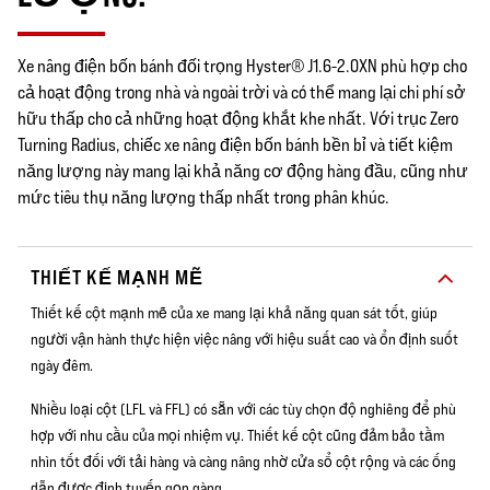
Xe nâng điện bốn bánh đối trọng Hyster® J1.6-2.0XN phù hợp cho
cả hoạt động trong nhà và ngoài trời và có thể mang lại chi phí sở
hữu thấp cho cả những hoạt động khắt khe nhất. Với trục Zero
Turning Radius, chiếc xe nâng điện bốn bánh bền bỉ và tiết kiệm
năng lượng này mang lại khả năng cơ động hàng đầu, cũng như
mức tiêu thụ năng lượng thấp nhất trong phân khúc.
THIẾT KẾ MẠNH MẼ
Thiết kế cột mạnh mẽ của xe mang lại khả năng quan sát tốt, giúp
người vận hành thực hiện việc nâng với hiệu suất cao và ổn định suốt
ngày đêm.
Nhiều loại cột (LFL và FFL) có sẵn với các tùy chọn độ nghiêng để phù
hợp với nhu cầu của mọi nhiệm vụ. Thiết kế cột cũng đảm bảo tầm
nhìn tốt đối với tải hàng và càng nâng nhờ cửa sổ cột rộng và các ống
dẫn được định tuyến gọn gàng.