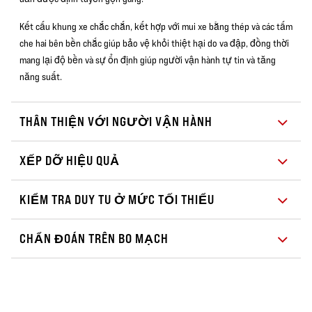
Kết cấu khung xe chắc chắn, kết hợp với mui xe bằng thép và các tấm
che hai bên bền chắc giúp bảo vệ khỏi thiệt hại do va đập, đồng thời
mang lại độ bền và sự ổn định giúp người vận hành tự tin và tăng
năng suất.
THÂN THIỆN VỚI NGƯỜI VẬN HÀNH
XẾP DỠ HIỆU QUẢ
KIỂM TRA DUY TU Ở MỨC TỐI THIỂU
CHẨN ĐOÁN TRÊN BO MẠCH