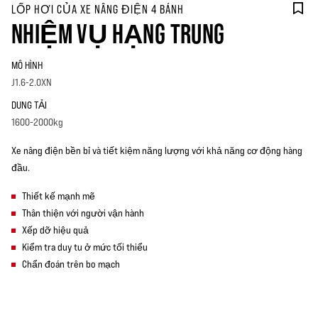
LỐP HƠI CỦA XE NÂNG ĐIỆN 4 BÁNH
NHIỆM VỤ HẠNG TRUNG
MÔ HÌNH
J1.6-2.0XN
DUNG TẢI
1600-2000kg
Xe nâng điện bền bỉ và tiết kiệm năng lượng với khả năng cơ động hàng
đầu.
Thiết kế mạnh mẽ
Thân thiện với người vận hành
Xếp dỡ hiệu quả
Kiểm tra duy tu ở mức tối thiểu
Chẩn đoán trên bo mạch