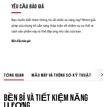
YÊU CẦU BÁO GIÁ
Bạn muốn biết thêm thông tin về chiếc xe nâng này? Nhóm giải
pháp của chúng tôi sẵn sàng thảo luận về nhiệm vụ cụ thể và
cách sản phẩm này có thể đáp ứng nhu cầu của bạn.
Bắt đầu báo giá
TỔNG QUAN
MẪU MÁY VÀ THÔNG SỐ KỸ THUẬT
GIẢI
BỀN BỈ VÀ TIẾT KIỆM NĂNG
LƯỢNG.