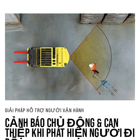
GIẢI PHÁP HỖ TRỢ NGƯỜI VẬN HÀNH
CẢNH BÁO CHỦ ĐỘNG & CAN
THIỆP KHI PHÁT HIỆN NGƯỜI ĐI