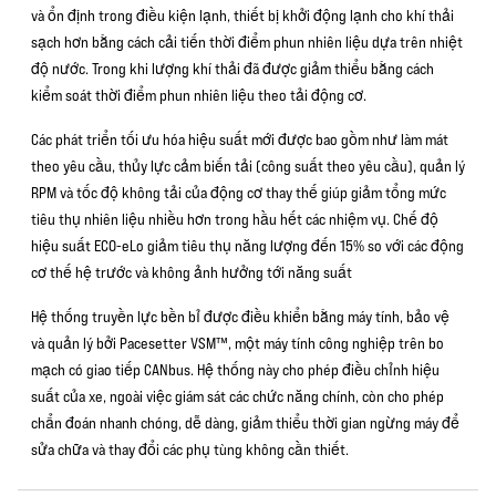
và ổn định trong điều kiện lạnh, thiết bị khởi động lạnh cho khí thải
sạch hơn bằng cách cải tiến thời điểm phun nhiên liệu dựa trên nhiệt
độ nước. Trong khi lượng khí thải đã được giảm thiểu bằng cách
kiểm soát thời điểm phun nhiên liệu theo tải động cơ.
Các phát triển tối ưu hóa hiệu suất mới được bao gồm như làm mát
theo yêu cầu, thủy lực cảm biến tải (công suất theo yêu cầu), quản lý
RPM và tốc độ không tải của động cơ thay thế giúp giảm tổng mức
tiêu thụ nhiên liệu nhiều hơn trong hầu hết các nhiệm vụ. Chế độ
hiệu suất ECO-eLo giảm tiêu thụ năng lượng đến 15% so với các động
cơ thế hệ trước và không ảnh hưởng tới năng suất
Hệ thống truyền lực bền bỉ được điều khiển bằng máy tính, bảo vệ
và quản lý bởi Pacesetter VSM™, một máy tính công nghiệp trên bo
mạch có giao tiếp CANbus. Hệ thống này cho phép điều chỉnh hiệu
suất của xe, ngoài việc giám sát các chức năng chính, còn cho phép
chẩn đoán nhanh chóng, dễ dàng, giảm thiểu thời gian ngừng máy để
sửa chữa và thay đổi các phụ tùng không cần thiết.