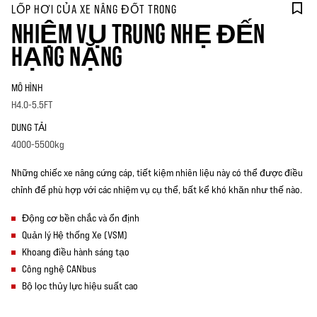
LỐP HƠI CỦA XE NÂNG ĐỐT TRONG
NHIỆM VỤ TRUNG NHẸ ĐẾN
HẠNG NẶNG
MÔ HÌNH
H4.0-5.5FT
DUNG TẢI
4000-5500kg
Những chiếc xe nâng cứng cáp, tiết kiệm nhiên liệu này có thể được điều
chỉnh để phù hợp với các nhiệm vụ cụ thể, bất kể khó khăn như thế nào.
Động cơ bền chắc và ổn định
Quản lý Hệ thống Xe (VSM)
Khoang điều hành sáng tạo
Công nghệ CANbus
Bộ lọc thủy lực hiệu suất cao