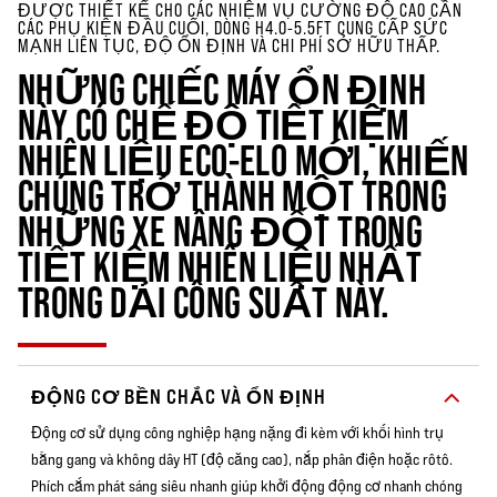
ĐƯỢC THIẾT KẾ CHO CÁC NHIỆM VỤ CƯỜNG ĐỘ CAO CẦN
CÁC PHỤ KIỆN ĐẦU CUỐI, DÒNG H4.0-5.5FT CUNG CẤP SỨC
MẠNH LIÊN TỤC, ĐỘ ỔN ĐỊNH VÀ CHI PHÍ SỞ HỮU THẤP.
NHỮNG CHIẾC MÁY ỔN ĐỊNH
NÀY CÓ CHẾ ĐỘ TIẾT KIỆM
NHIÊN LIỆU ECO-ELO MỚI, KHIẾN
CHÚNG TRỞ THÀNH MỘT TRONG
NHỮNG XE NÂNG ĐỐT TRONG
TIẾT KIỆM NHIÊN LIỆU NHẤT
TRONG DẢI CÔNG SUẤT NÀY.
ĐỘNG CƠ BỀN CHẮC VÀ ỔN ĐỊNH
Động cơ sử dụng công nghiệp hạng nặng đi kèm với khối hình trụ
bằng gang và không dây HT (độ căng cao), nắp phân điện hoặc rôtô.
Phích cắm phát sáng siêu nhanh giúp khởi động động cơ nhanh chóng