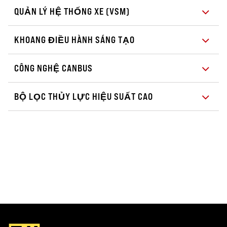
QUẢN LÝ HỆ THỐNG XE (VSM)
KHOANG ĐIỀU HÀNH SÁNG TẠO
CÔNG NGHỆ CANBUS
BỘ LỌC THỦY LỰC HIỆU SUẤT CAO