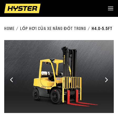
HOME
LỐP HƠI CỦA XE NÂNG ĐỐT TRONG
H4.0-5.5FT