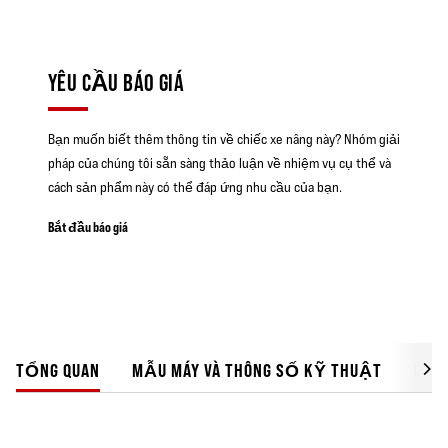
YÊU CẦU BÁO GIÁ
Bạn muốn biết thêm thông tin về chiếc xe nâng này? Nhóm giải
pháp của chúng tôi sẵn sàng thảo luận về nhiệm vụ cụ thể và
cách sản phẩm này có thể đáp ứng nhu cầu của bạn.
Bắt đầu báo giá
TỔNG QUAN
MẪU MÁY VÀ THÔNG SỐ KỸ THUẬT
GIẢI