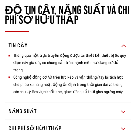
ĐỘ TIN CẬY, NĂNG SUẤT VÀ CHI
PHÍ SỞ HỮU THẤP
TIN CẬY
Thông qua một trục truyền động được tái thiết kế, thiết bị ắc quy
điện này giờ đây có chung cấu trúc mạnh mẽ như động cơ đốt
trong.
Công nghệ động cơ AC trên lực kéo và vận thăng/tay lái tích hợp
cho phép xe nâng hoạt động ổn định trong thời gian dài và trong
các chu kỳ làm việc khắt khe, giảm đáng kể thời gian ngừng máy
NĂNG SUẤT
CHI PHÍ SỞ HỮU THẤP