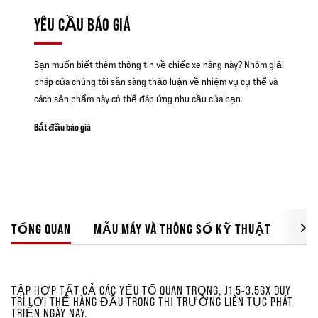
YÊU CẦU BÁO GIÁ
Bạn muốn biết thêm thông tin về chiếc xe nâng này? Nhóm giải
pháp của chúng tôi sẵn sàng thảo luận về nhiệm vụ cụ thể và
cách sản phẩm này có thể đáp ứng nhu cầu của bạn.
Bắt đầu báo giá
TỔNG QUAN
MẪU MÁY VÀ THÔNG SỐ KỸ THUẬT
GIẢI
TẬP HỢP TẤT CẢ CÁC YẾU TỐ QUAN TRỌNG, J1.5-3.5GX DUY
TRÌ LỢI THẾ HÀNG ĐẦU TRONG THỊ TRƯỜNG LIÊN TỤC PHÁT
TRIỂN NGÀY NAY.