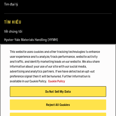
Tìm đại lý
TÌM HIỂU
Về chúng tôi
Hyster-Yale Materials Handling (HYMH)
This website uses cookies and other tracking technologies to enhance
user experience and to analyze/track performance, website activity
VIỆC LÀM
and traffic, and identify marketing leads on our website. We also share
information about your use of our site with our social media,
Việc làm
advertising and analytics partners. If we have detected an opt-out
preference signal then it will be honored. Further information is
available in our Cookie Policy.
Cookie Policy
©2026 Hyster-Yale Materials Handling, Inc. Bảo lưu mọi quyền.
Do Not Sell My Data
Chính Sách Quyền Riêng Tư
Điều khoản Dịch vụ
Chính Sách Cookie
Reject All Cookies