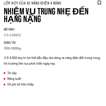
LỐP HƠI CỦA XE NÂNG ĐIỆN 4 BÁNH
NHIỆM VỤ TRUNG NHẸ ĐẾN
HẠNG NẶNG
MÔ HÌNH
J1.5-3.5GX(S)
DUNG TẢI
1500-3500kg
J1.5-3.5GX duy trì lợi thế dẫn đầu cho dòng xe nâng điện đối trọng trong
thị trường liên tục phát triển ngày nay.
Tin cậy
Năng suất
Chi phí sở hữu thấp