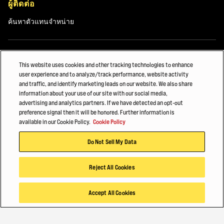
ผู้ติดต่อ
ค้นหาตัวแทนจำหน่าย
ค้นพบ
This website uses cookies and other tracking technologies to enhance
user experience and to analyze/track performance, website activity
เกี่ยวกับเรา
and traffic, and identify marketing leads on our website. We also share
Hyster-Yale Materials Handling (HYMH)
information about your use of our site with our social media,
advertising and analytics partners. If we have detected an opt-out
preference signal then it will be honored. Further information is
available in our Cookie Policy.
Cookie Policy
สมัครงาน
Do Not Sell My Data
สมัครงาน
Reject All Cookies
สิ่งที่คุณอาจสนใจ
Accept All Cookies
ทำไมต้อง Hyster
รถยกสูงแบบเดินบังคับ