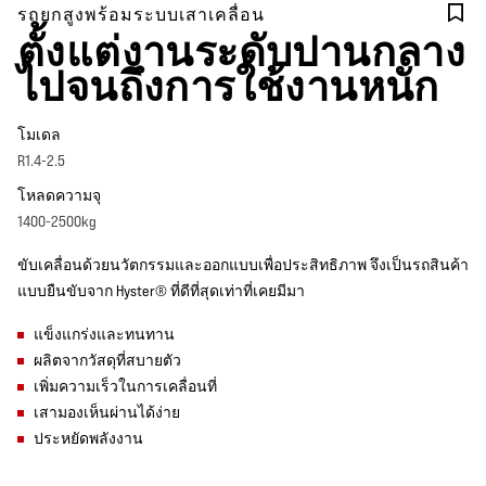
รถยกสูงพร้อมระบบเสาเคลื่อน
ตั้งแต่งานระดับปานกลาง
ไปจนถึงการใช้งานหนัก
โมเดล
R1.4-2.5
โหลดความจุ
1400-2500kg
ขับเคลื่อนด้วยนวัตกรรมและออกแบบเพื่อประสิทธิภาพ จึงเป็นรถสินค้า
แบบยืนขับจาก Hyster® ที่ดีที่สุดเท่าที่เคยมีมา
แข็งแกร่งและทนทาน
ผลิตจากวัสดุที่สบายตัว
เพิ่มความเร็วในการเคลื่อนที่
เสามองเห็นผ่านได้ง่าย
ประหยัดพลังงาน