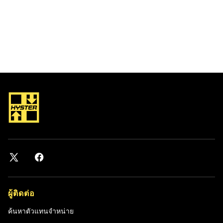
ผู้ติดต่อ
ค้นหาตัวแทนจำหน่าย