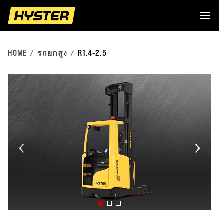
HOME
รถยกสูง
R1.4-2.5