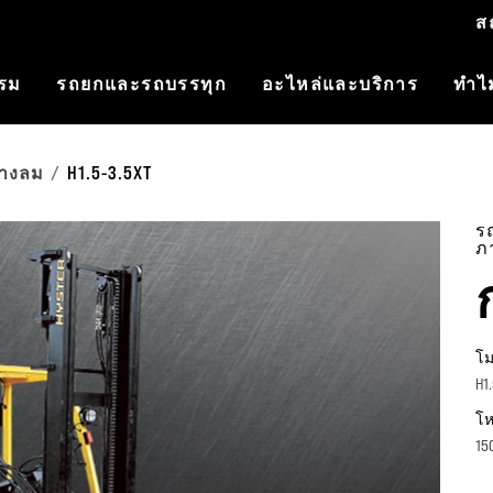
ส
รรม
รถยกและรถบรรทุก
อะไหล่และบริการ
ทำไม
ยางลม
H1.5-3.5XT
ร
ภ
โม
H1
โห
15